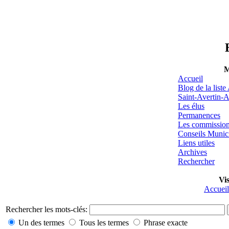
M
Accueil
Blog de la list
Saint-Avertin-A
Les élus
Permanences
Les commissio
Conseils Munic
Liens utiles
Archives
Rechercher
Vis
Accueil
Rechercher les mots-clés:
Un des termes
Tous les termes
Phrase exacte