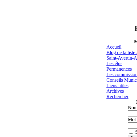
M
Accueil
Blog de la list
Saint-Avertin-A
Les élus
Permanences
Les commissio
Conseils Munic
Liens utiles
Archives
Rechercher
Nom 
Mot 