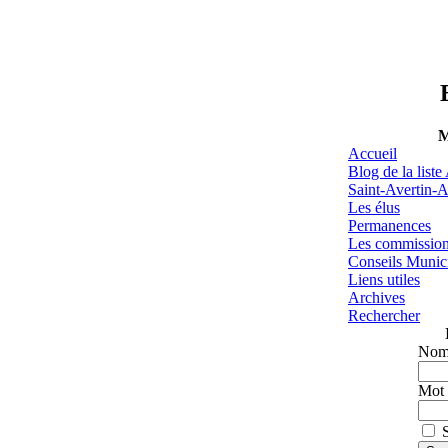
M
Accueil
Blog de la list
Saint-Avertin-A
Les élus
Permanences
Les commissio
Conseils Munic
Liens utiles
Archives
Rechercher
Nom 
Mot 