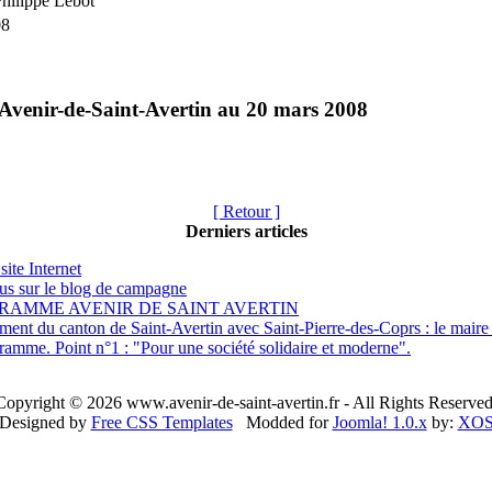
Philippe Lebot
08
e Avenir-de-Saint-Avertin au 20 mars 2008
[ Retour ]
Derniers articles
site Internet
s sur le blog de campagne
RAMME AVENIR DE SAINT AVERTIN
nt du canton de Saint-Avertin avec Saint-Pierre-des-Coprs : le maire sa
ramme. Point n°1 : "Pour une société solidaire et moderne".
Copyright © 2026 www.avenir-de-saint-avertin.fr - All Rights Reserved
Designed by
Free CSS Templates
Modded for
Joomla! 1.0.x
by:
XO