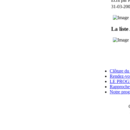
Écrit par 
31-03-20
La list
Clôture du 
Rendez-vou
LE PROG
Rapprocheme
Notre prog