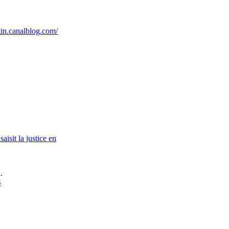
rtin.canalblog.com/
isit la justice en
.
S