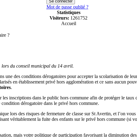
Mot de passe oublié ?
Statistiques
Visiteurs:
1261752
Accueil
aire ?
 lors du conseil municipal du 14 avril.
moins une des conditions dérogatoires pour accepter la scolarisation de l
larisés en établissement privé hors agglomération et ce sans aucun pouvoi
toires
.
our les inscriptions dans le public hors commune afin de protéger le taux d
s de condition dérogatoire dans le privé hors commune.
e lors des risques de fermeture de classe sur St Avertin, et l’on vous v
nisant véritablement la fuite des enfants sur le privé hors commune (si v
sation, mais votre politique de participation favorisant la diminution des 