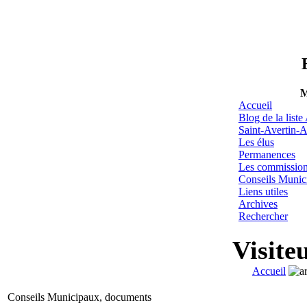
M
Accueil
Blog de la list
Saint-Avertin-A
Les élus
Permanences
Les commissio
Conseils Munic
Liens utiles
Archives
Rechercher
Visite
Accueil
Conseils Municipaux, documents