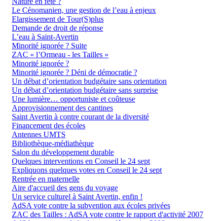
Nature en fête ?
Le Cénomanien, une gestion de l’eau à enjeux
Elargissement de Tour(S)plus
Demande de droit de réponse
L’eau à Saint-Avertin
Minorité ignorée ? Suite
ZAC « l’Ormeau - les Tailles »
Minorité ignorée ?
Minorité ignorée ? Déni de démocratie ?
Un débat d’orientation budgétaire sans orientation
Un débat d’orientation budgétaire sans surprise
Une lumière… opportuniste et coûteuse
Approvisionnement des cantines
Saint Avertin à contre courant de la diversité
Financement des écoles
Antennes UMTS
Bibliothèque-médiathèque
Salon du développement durable
Quelques interventions en Conseil le 24 sept
Expliquons quelques votes en Conseil le 24 sept
Rentrée en maternelle
Aire d'accueil des gens du voyage
Un service culturel à Saint Avertin, enfin !
AdSA vote contre la subvention aux écoles privées
ZAC des Tailles : AdSA vote contre le rapport d'activité 2007