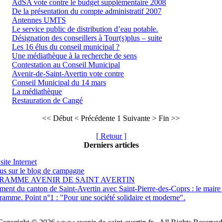
AdSA vote contre le budget supplémentaire 2008
De la présentation du compte administratif 2007
Antennes UMTS
Le service public de distribution d’eau potable.
Désignation des conseillers à Tour(s)plus – suite
Les 16 élus du conseil municipal ?
Une médiathèque à la recherche de sens
Contestation au Conseil Municipal
Avenir-de-Saint-Avertin vote contre
Conseil Municipal du 14 mars
La médiathèque
Restauration de Cangé
<< Début
< Précédente
1
Suivante >
Fin >>
[ Retour ]
Derniers articles
site Internet
s sur le blog de campagne
RAMME AVENIR DE SAINT AVERTIN
nt du canton de Saint-Avertin avec Saint-Pierre-des-Coprs : le maire sa
ramme. Point n°1 : "Pour une société solidaire et moderne".